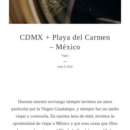
CDMX + Playa del Carmen
©2026 COPYRIGHT Fernando
– México
Meloschik - Fotógrafo Berazategui
Viajes
mayo 9, 2018
Durante nuestro noviazgo siempre tuvimos un amor
particular por la Virgen Guadalupe, y siempre fue un sueño
viajar y conocerla. En nuestra luna de miel, tuvimos la
oportunidad de viajar a México y por esas cosas que Dios