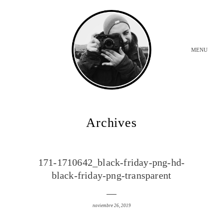
MENU
INICIO
Archives
BODAS
171-1710642_black-friday-png-hd-
black-friday-png-transparent
SOBRE MI
noviembre 26, 2019
CONTACTO