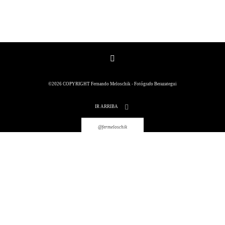
©2026 COPYRIGHT Fernando
©2026 COPYRIGHT Fernando Meloschik - Fotógrafo Berazategui
Meloschik - Fotógrafo Berazategui
IR ARRIBA
@fermeloschik