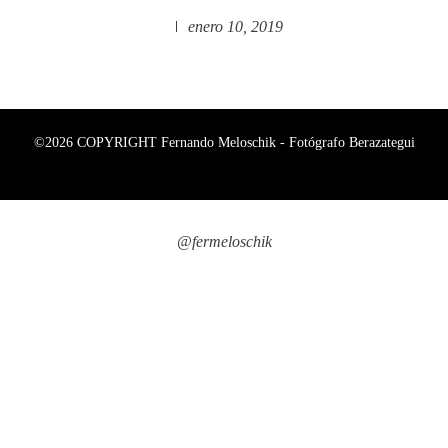
enero 10, 2019
©2026 COPYRIGHT Fernando Meloschik - Fotógrafo Berazategui
@fermeloschik