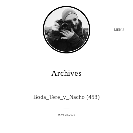
MENU
INICIO
Archives
BODAS
Boda_Tere_y_Nacho (458)
SOBRE MI
enero 10, 2019
CONTACTO